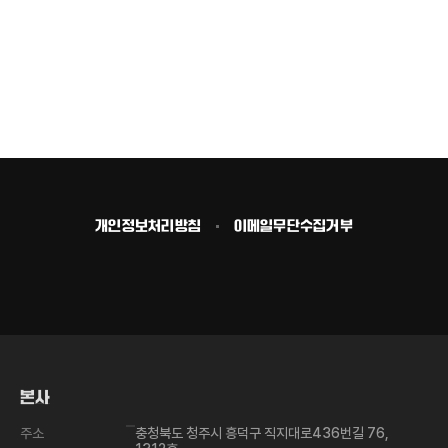
개인정보처리방침
이메일무단수집거부
맨
위
로
가
본사
기
주소
충청북도 청주시 흥덕구 직지대로436번길 76,