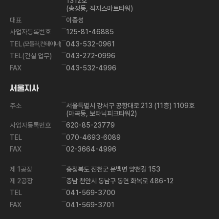
1312호
(송정동, 직지스마트타워)
대표
이종성
사업자등록번호
125-81-46885
TEL
(모듈러,컨테이너)
043-532-0961
TEL(건설 업무)
043-272-0996
FAX
043-532-4996
서울지사
주소
서울특별시 강서구 공항대로 213 (11층) 1109호
(마곡동, 보타닉피크타워2)
사업자등록번호
620-85-23779
TEL
070-4693-6089
FAX
02-3664-4996
제 1공장
충청북도 진천군 문백면 양천길 153
제 2공장
충남 천안시 동남구 동면 화복로 486-12
TEL
041-569-3700
FAX
041-569-3701