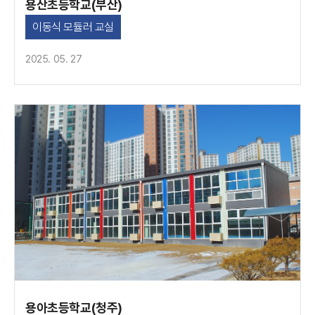
용산초등학교(부산)
이동식 모듈러 교실
2025. 05. 27
용아초등학교(청주)