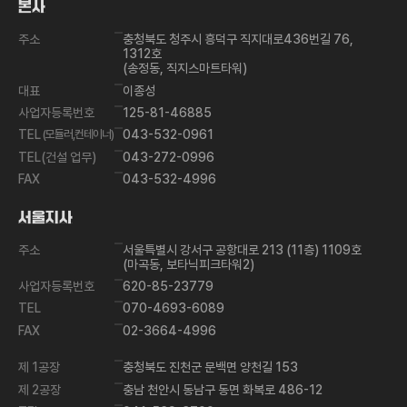
가
본사
기
주소
충청북도 청주시 흥덕구 직지대로436번길 76,
1312호
(송정동, 직지스마트타워)
대표
이종성
사업자등록번호
125-81-46885
TEL
(모듈러,컨테이너)
043-532-0961
TEL(건설 업무)
043-272-0996
FAX
043-532-4996
서울지사
주소
서울특별시 강서구 공항대로 213 (11층) 1109호
(마곡동, 보타닉피크타워2)
사업자등록번호
620-85-23779
TEL
070-4693-6089
FAX
02-3664-4996
제 1공장
충청북도 진천군 문백면 양천길 153
제 2공장
충남 천안시 동남구 동면 화복로 486-12