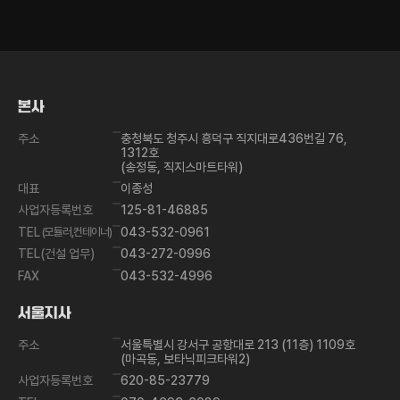
맨
위
로
가
본사
기
주소
충청북도 청주시 흥덕구 직지대로436번길 76,
1312호
(송정동, 직지스마트타워)
대표
이종성
사업자등록번호
125-81-46885
TEL
(모듈러,컨테이너)
043-532-0961
TEL(건설 업무)
043-272-0996
FAX
043-532-4996
서울지사
주소
서울특별시 강서구 공항대로 213 (11층) 1109호
(마곡동, 보타닉피크타워2)
사업자등록번호
620-85-23779