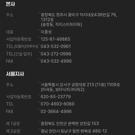
가
본사
기
주소
충청북도 청주시 흥덕구 직지대로436번길 76,
1312호
(송정동, 직지스마트타워)
대표
이종성
사업자등록번호
125-81-46885
TEL
(모듈러,컨테이너)
043-532-0961
TEL(건설 업무)
043-272-0996
FAX
043-532-4996
서울지사
주소
서울특별시 강서구 공항대로 213 (11층) 1109호
(마곡동, 보타닉피크타워2)
사업자등록번호
620-85-23779
TEL
070-4693-6089
FAX
02-3664-4996
제 1공장
충청북도 진천군 문백면 양천길 153
제 2공장
충남 천안시 동남구 동면 화복로 486-12