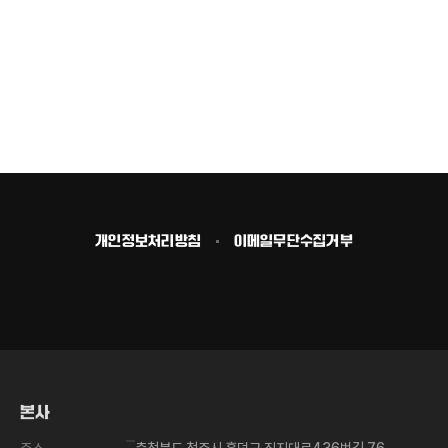
개인정보처리방침
이메일무단수집거부
맨
위
로
가
본사
기
주소
충청북도 청주시 흥덕구 직지대로436번길 76,