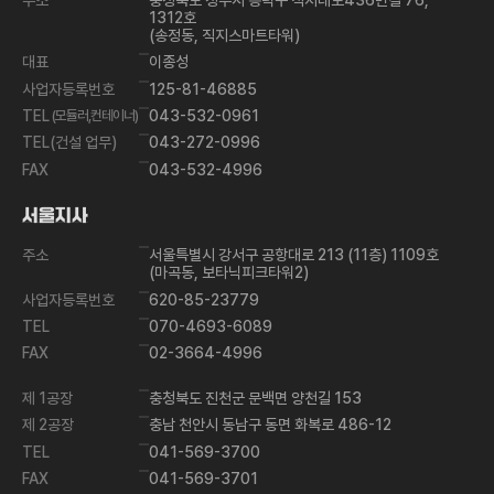
1312호
(송정동, 직지스마트타워)
대표
이종성
사업자등록번호
125-81-46885
TEL
(모듈러,컨테이너)
043-532-0961
TEL(건설 업무)
043-272-0996
FAX
043-532-4996
서울지사
주소
서울특별시 강서구 공항대로 213 (11층) 1109호
(마곡동, 보타닉피크타워2)
사업자등록번호
620-85-23779
TEL
070-4693-6089
FAX
02-3664-4996
제 1공장
충청북도 진천군 문백면 양천길 153
제 2공장
충남 천안시 동남구 동면 화복로 486-12
TEL
041-569-3700
FAX
041-569-3701