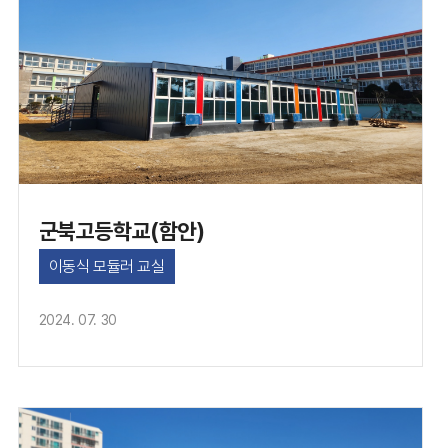
군북고등학교(함안)
이동식 모듈러 교실
2024. 07. 30